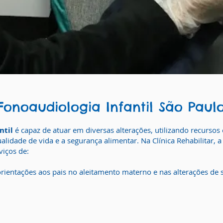
Fonoaudiologia Infantil São Paul
ntil
é capaz de atuar em diversas alterações, utilizando recursos 
lidade de vida e a segurança alimentar.​ Na Clínica Rehabilitar, a
viços de:
rientações aos pais no aleitamento materno e nas alterações de s