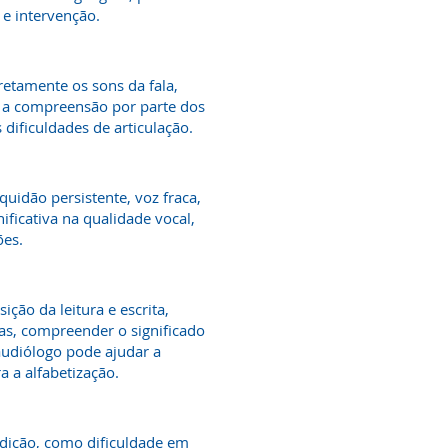
e intervenção.
rretamente os sons da fala,
do a compreensão por parte dos
dificuldades de articulação.
uidão persistente, voz fraca,
ificativa na qualidade vocal,
ões.
ição da leitura e escrita,
as, compreender o significado
audiólogo pode ajudar a
 a alfabetização.
udição, como dificuldade em