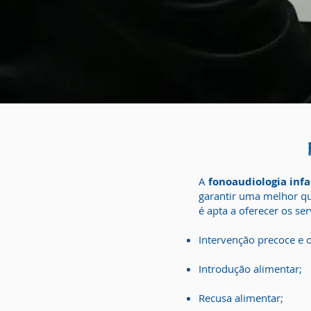
A
fonoaudiologia infa
garantir uma melhor qua
é apta a oferecer os ser
Intervenção precoce e o
Introdução alimentar;
Recusa alimentar;