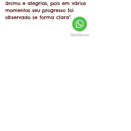
ânimo e alegrias, pois em vários 
momentos seu progresso foi 
observado se forma clara”.
Benefícios da fisioterapia 
neuropediátrica
“Com a fisioterapia 
neuropediátrica, Bernardo 
desenvolveu em vários aspectos. 
Ele ama ficar com a avó Alice 
e brincar com ela e também 
adora ir à escola de van e 
fazer as terapias”.