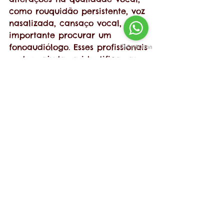
como rouquidão persistente, voz 
nasalizada, cansaço vocal, é 
importante procurar um 
fonoaudiólogo. Esses profissionais 
podem ajudar a identificar as 
causas dessas alterações e 
fornecer orientações e 
exercícios para melhorar a 
saúde vocal da criança.
Como encontrar a Clínica 
Rehabilitar?
Venha na R. Espírito Santo, 14 - 
Aclimação, São Paulo - SP, 01526-
020.
Marque uma avaliação com a 